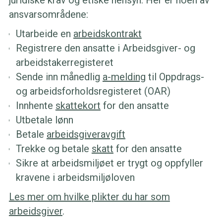
juridiske krav og etiske hensyn. Her er noen av
ansvarsområdene:
Utarbeide en
arbeidskontrakt
Registrere den ansatte i Arbeidsgiver- og
arbeidstakerregisteret
Sende inn månedlig
a-melding
til Oppdrags-
og arbeidsforholdsregisteret (OAR)
Innhente
skattekort
for den ansatte
Utbetale lønn
Betale
arbeidsgiveravgift
Trekke og betale
skatt
for den ansatte
Sikre at arbeidsmiljøet er trygt og oppfyller
kravene i arbeidsmiljøloven
Les mer om hvilke plikter du har som
arbeidsgiver
.